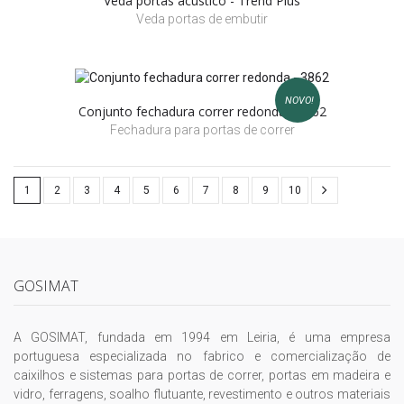
Veda portas acústico - Trend Plus
Veda portas de embutir
NOVO!
Conjunto fechadura correr redonda - 3862
Fechadura para portas de correr
1
2
3
4
5
6
7
8
9
10
GOSIMAT
A GOSIMAT, fundada em 1994 em Leiria, é uma empresa
portuguesa especializada no fabrico e comercialização de
caixilhos e sistemas para portas de correr, portas em madeira e
vidro, ferragens, soalho flutuante, revestimento e outros materiais