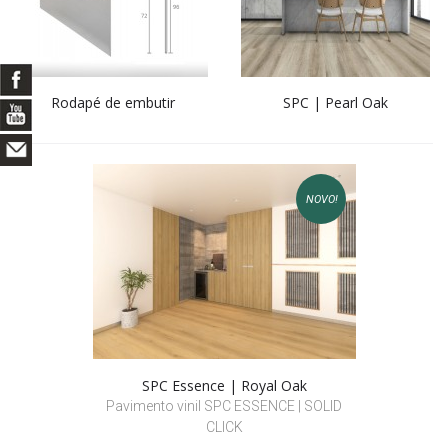
Rodapé de embutir
SPC | Pearl Oak
NOVO!
SPC Essence | Royal Oak
Pavimento vinil SPC ESSENCE | SOLID
CLICK