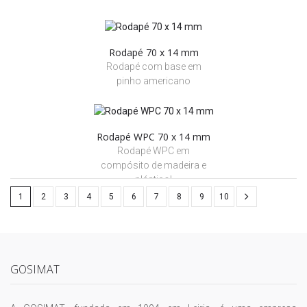
Rodapé 70 x 14 mm
Rodapé com base em
pinho americano
Rodapé WPC 70 x 14 mm
Rodapé WPC em
compósito de madeira e
plástico!
1
2
3
4
5
6
7
8
9
10
GOSIMAT